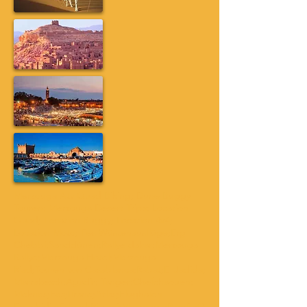
Merzouga Atv Quad Biking; Dune Buggy
Touren; Merzouga Desert Trips; Location
Quad; Location Buggy; Location 4x4;
Location Moto; Fes Wüstenausflüge;Erg
Chebbi;Sanddünen;Rallye dakar;Merzouga
Rallye;Merzouga Hotel;Merzouga
Riad;Touren von Casablanca;Rabat;El Jadida;
Marrakesch;Agadir; Tanger;Chefchaouen;
Meknes;Fes;Ifrane;Atlas;Flughafen
Errachidia;Erfoud;Rissani;Merzouga;Ramlia;O