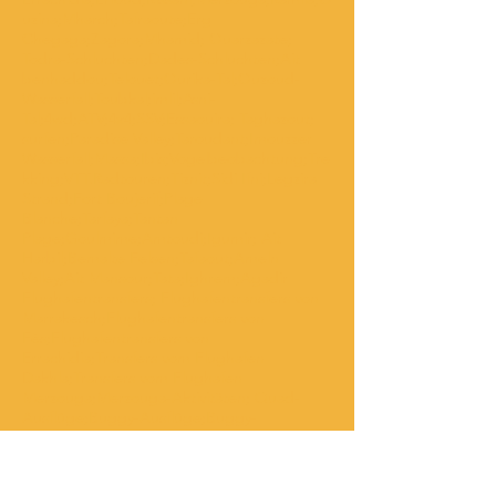
uzina;Mharch;Tafraoute;Erg
Chegaga;Zagora;Mhamid; Ouarzazate;
Todra-Schluchten;Dades-Schluchten;Ait
benhaddou;Telouet;Ourika-Tal;Ouzoud-
Wasserfall;Toubkal;imlil;Asni-
Tal;4wd;ATV;4x4;SSV;Essaouira; Taghazout;
surfen;Paradise Valley;Taroudant;Imouzzer
Wasserfall;Massa;Ibis;Vogelbeobachtung;Tre
kking;VTT.Radtouren;Tiznit;Sidi Ifni;Legzira
Strand;Fort Boujerif;Plage
Blanche;Tarfaya;Tantan
Plage;Goulmime;Amtoudi;Igumir; Ait
Harbil;Bemalte Felsen;Tafaout;Ameln
Valley;Ait Mansour;Tata;Ighrem;Agadir
Flughafentransfers; Flughafentransfers von
Marrakesch;Flughafentransfers von
Fès;Flughafentransfers von
Errachidia;Transfers vom Flughafen
Dakhla;Transfers vom Flughafen
Merzouga;Merzouga-Aktivitäten; Quad-
Ausflüge;Buggy-Ausflüge;Buggy-
Erlebnis;Quad-Fahren;Buggy-
Fahren;Sahara-Touren;Wüstentouren;3
Tage;4 Tage;5 Tage;6 Tage;Mieten Sie ein