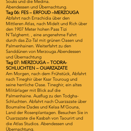
Souks und die Medina.
Abendessen und Übernachtung.
Tag 06: FES – ERFOUD –MERZOUGA
Abfahrt nach Errachidia über den
Mittleren Atlas, nach Midelt und Rich über
den 1907 Meter hohen Pass Tizi
N'Talghemt. , eine angenehme Fahrt
durch das Ziz-Tal mit grünen Oasen und
Palmenhainen. Weiterfahrt zu den
Sanddünen von Merzouga.Abendessen
und Übernachtung
Tag 07: MERZOUGA – TODRA-
SCHLUCHTEN – OUARZAZATE
Am Morgen, nach dem Frühstück, Abfahrt
nach Tineghir über Ksar Touroug und
seine herrliche Oase. Tineghir, ein altes
Militärlager mit Blick auf die
Palmenhaine. Ausflug zu den Todgha-
Schluchten. Abfahrt nach Ouarzazate über
Boumalne Dades und Kelaa M'Gouna,
Land der Rosenplantagen. Besuchen Sie in
Ouarzazate die Kasbah von Taourirt und
die Atlas Studios. Abendessen und
Übernachtung.