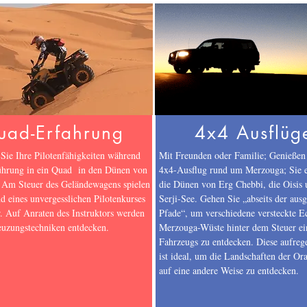
uad-Erfahrung
4x4 Ausflüg
Sie Ihre Pilotenfähigkeiten während
Mit Freunden oder Familie; Genießen 
ührung in ein Quad in den Dünen von
4x4-Ausflug rund um Merzouga; Sie 
Am Steuer des Geländewagens spielen
die Dünen von Erg Chebbi, die Oisis 
d eines unvergesslichen Pilotenkurses
Serji-See. Gehen Sie „abseits der ausg
. Auf Anraten des Instruktors werden
Pfade“, um verschiedene versteckte E
euzungstechniken entdecken.
Merzouga-Wüste hinter dem Steuer ei
Fahrzeugs zu entdecken. Diese aufreg
ist ideal, um die Landschaften der Or
auf eine andere Weise zu entdecken.