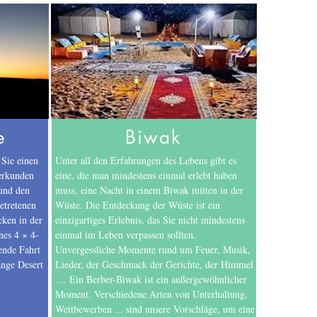
e
Biwak
Sie einen
Unter all den Erfahrungen des Lebens gibt es
erkunden
eine, die man mindestens einmal erlebt haben
und den
muss, eine Nacht in einem Biwak mitten in der
etretenen
Wüste. Die Entdeckung der Wüste ist ein
cken in der
einzigartiges Erlebnis, das Sie nicht mindestens
nes 4 × 4-
einmal im Leben verpassen sollten.
ende Fahrt
Unvergessliche Momente rund um Feuer, Musik,
ange Desert
Lieder, der Geschmack der Gerichte, der Himmel
.... Ein Berber-Biwak ist ein außergewöhnlicher
Moment. Verschiedene Arten von Unterhaltung,
Wettbewerben ... sind unsere Vorschläge, um eine