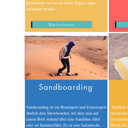
Kameltreks von bis zu sieben Tagen Länge
Merzouga Atv Quad Biking ;Dune Buggy tours;Merzouga Desert Trips;Location Quad;Location Bu
Hotel;Merzouga Riad;Tours from Casablanca;Rabat;El Jadida; Marrakech;Agadir; Tangier;Chefch
valley;4wd;ATV;4x4;SSV;Essaouira; Taghazout; surf;Paradise Valley;Taroudant;Imouzzer water fall;
arrangiert werden.
airport transfers;Fez airport transfers;Errachidia airport transfers;Dakhla airport transfers;
Days;3Days;4 Days;5 Days;6 Days;8 Days;10 Days;15 Days;Tours in Morocco;Casablanca Desert T
Driver Training;Marrakech Riads;Fes Riads;Merzouga Riads;Merzouga Hotels;Coach Rental;Mi
Tours;Morocco Tailor-Made Trips;Agadir Excursions;Fes Excursions;Marrakech Excursions;ouarzazate
Atlas;Middle Atlas;Biking Tours;VTT in Morocco;Quad Bikes;Dunes Buggies;Moto Cross.
Weiterlesen
Sandboarding
Sandboarding ist ein Boardsport und Extremsport
Sandbad is
ähnlich dem Snowboarden, bei dem man auf
chronische
einem Brett stehend über eine Sanddüne fährt
Gelenkerk
oder sie hinunterfährt; Es ist eine fantastische
Woche bis 