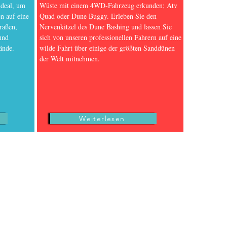
ideal, um
Wüste mit einem 4WD-Fahrzeug erkunden; Atv
n auf eine
Quad oder Dune Buggy. Erleben Sie den
raßen,
Nervenkitzel des Dune Bashing und lassen Sie
und
sich von unseren professionellen Fahrern auf eine
ände.
wilde Fahrt über einige der größten Sanddünen
der Welt mitnehmen.
Weiterlesen
 Quad; Location Buggy; Location 4x4; Location Moto; Merzouga Quads Vermietung; Merzouga
 Touren von Casablanca; Rabat; El Jadida; Marrakesch;Agadir; Tanger; Chefchaouen;
 4x4; SSV;Essaouira; Taghazout; Brandung; Paradise Valley; Taroudant;Imouzzer-
rs; Flughafentransfers in Marrakesch; Flughafentransfers in Fès; Errachidia
nden; 3 Stunden; 4 Stunden; 1/2 Tag; Ganzer Tag; 1 Tag; 2 Tage; 3 Tage; 4 Tage; 5 Tage; 6
ahrerfahrung;4x4-Offroad-Fahrertraining;Quad-Offroad-Fahrertraining;Buggy-Offroad-
Merzouga;4x4 Merzouga;Quad Merzouga;Buggy Merzouga;Moto Merzouga;Touren durch Marokko;
is;Imilchil;Ait Bouguemmez; Azilal;Beni Mellal;Bin Elouidane;Kathedrale; Tilouguit;
Buggys; 4x4 und Minibus. Der Miettag ist von 9:00 bis 17:00 Uhr (für längere Anmietungen
tunden für Ihren marokkanischen Wüstenurlaub.-Merzouga Quad Bike oder Buggy Tour, Marokko
Biking haben Sie die Möglichkeit, auf einem leistungsstarken Moto Quad in den Sanddünen von
 der Sahara zu genießen, Buggys und ATV.-Merzouga Quad Biking Tour | ATV-Verleih in Erg
 Preisen -Buggy-Tour in Merzouga ist das neueste personalisierte Wüsten-Buggy-Abenteuer,
zouga Loisirs – die coole Art, die Merzouga-Wüste zu erkunden ... - Mieten Sie ein ATV, Quad