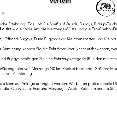
Verleih
liche Erfahrung! Egal, ob Sie Spaß auf Quads, Buggys, Pickup-Truc
oisirs
– die coole Art, die Merzouga-Wüste und die Erg-Chebbi-D
 Offroad-Buggys, Dune Buggys; 4x4; Kleintransporter; und Kleinbu
rer Anmietung können Sie die Fahrräder über Nacht aufbewahren, wen
s und Buggys benötigen Sie eine Fahrzeugkategorie (B in den meisten
as Wüstengebiet von Merzouga (40 km Radius) bestimmt. Größere 
 uns vor Anmietung.
te kann auf Anfrage arrangiert werden; Wir bieten professionelle Di
chidia, Ouarzazate, Fes) und Merzouga Wüste. Reisen in andere St