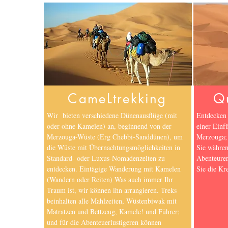
CameLtrekking
Q
Wir bieten verschiedene Dünenausflüge (mit
Entdecken 
oder ohne Kamelen) an, beginnend von der
einer Einf
Merzouga-Wüste (Erg Chebbi-Sanddünen), um
Merzouga; 
die Wüste mit Übernachtungsmöglichkeiten in
Sie währen
Standard- oder Luxus-Nomadenzelten zu
Abenteurer
entdecken. Eintägige Wanderung mit Kamelen
Sie die Kr
(Wandern oder Reiten) Was auch immer Ihr
Traum ist, wir können ihn arrangieren. Treks
beinhalten alle Mahlzeiten, Wüstenbiwak mit
Matratzen und Bettzeug, Kamele! und Führer;
und für die Abenteuerlustigeren können