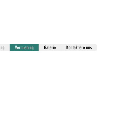
ung
Vermietung
Galerie
Kontaktiere uns
 und
TV Quad;
ele