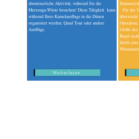
abenteuerliche Aktivität, während Sie die
Immunsyst
Merzouga-Wüste besuchen! Diese Tätigkeit kann
Für die Vo
während Ihres Kamelausflugs in die Dünen
überwacht 
organisiert werden; Quad Tour oder andere
Operation,
Ausflüge.
Größe des 
Regel nich
bleibt eine
Wärmemen
Weiterlesen
4x4 mieten; Minibus; Quad- und Buggy-Vermietung in der Merzouga-Wüste; Merzouga-Vermiet
Buggys Vermietung; Merzouga 4x4 Vermietungen; Kleinbusvermietung; Merzouga Ferienwohnungen
Meknes;Fès;Ifrane;Atlas;Flughafen Errachidia; Erfoud;Rissani;Merzouga;Ramlia; Ouzina; Mharch;T
Wasserfall;Massa;Ibis;Vogelbeobachtung; Wandern; VTT;Radtouren;Tiznit;Sidi Ifni;Legzira Strand;F
Flughafentransfers;Dakhla Flughafentransfers;Merzouga Flughafentransfers;Merzouga Aktivitäten
Tage; 8 Tage; 10 Tage; 15 Tage; Touren in Marokko; Wüstentouren in Casablanca. Wüstenausflüg
Fahrertraining;Marrakesch-Riads;Fes-Riads;Merzouga-Riads; Merzouga Hotels;Busvermietung
Marokko private Touren; Maßgeschneiderte Marokko-Touren;Maßgeschneiderte Marokko-Reisen;Agadi
Tamga;Transfers zwischen Städten; Flughafentransfers; Anti-Atlas; Hoher Atlas; Mittlerer At
können Sie die Fahrräder behalten ...Merzouga Desert Quad Biking Tour - Mieten Sie einen Bu
ATV Quad -Falls Sie mit dem Mietwagen in die Sahara von Marokko kommen, treffen wir Sie in 
Erg Chebbi und den beeindruckenden Wüstenlandschaften, die .. .-Rent Quad in Merzouga - buc
Chebbi - Top - Übersicht: Merzouga Quad Tour ist eine lustiger und spannender Ausflug in die
das Sie und Ihr ... Es ist möglich, dass zwei Personen fahren ein Fahrzeug quad.-Vermietung |
und einen Buggy, fahren Sie in Merzouga-Abenteuer in der Merzouga-Wüste - Erkunden Sie die E