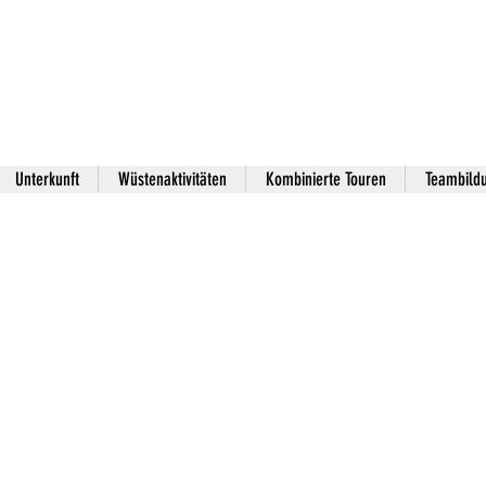
Unterkunft
Wüstenaktivitäten
Kombinierte Touren
Teambild
MERZOUGA LOISIRS
ührte Touren
e mit 4x4; A
GGY und Kam