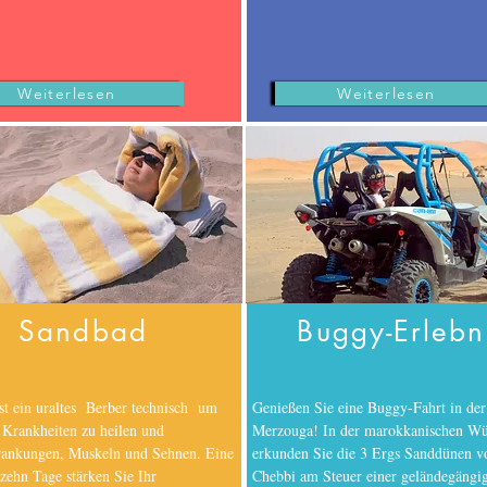
ggy;Location 4x4;Location Moto;Merzouga Quad Renatal;Merzouga Buggy Rental;Merzouga 4x4 Rental;Minibus Hire;Airport Transfers;Desert Tours;Marrakech day tri
aouen; Meknes;Fes;Ifrane;Atlas mountain;Errachidia airport;Erfoud;Rissani;Merzouga;Ramlia;Ouzina;Mharch;Tafraoute;Erg Chegaga;Zagora;Mhamid; Ouarzazate; Todra g
Massa;Ibis;Bird watching;Trekking;VTT.Cycling Tours;Tiznit;Sidi Ifni;Legzira beach;Fort Boujerif;Plage Blanche;Tarfaya;Tantan Plage;Goulmime;Amtoudi;Igumir;Ait harbil;P
Merzouga airport transfers;Merzouga activities; Excursions quad;Excursions buggy;Buggy Experience;Quad Biking ;Buggy Driving;Sahara trips;Desert Tours;3 days;4 days
ours.Fes desert Trips;Marrakech Desert Trip;Camel trip;Desert Camp;Merzouga Luxury desert camp;Things to Do;Sand Boarding;Dune Bashing; 4x4 Off Road Training;D
nibus Rental;Autobus rental;4x4 Hire;Morocco Bus Hire;Merzouga Minibus Hire;Location pick up;Pick Up Rental;Bivouac Merzouga;4x4 Merzouga;Quad Merzouga;B
 Excursions;Ouarzazate Airport Transfers;Saidia;Oujda;Nador;Al hoceima;Larache;Asilah;Tangier;chaouen;Volubilis;Imilchil;Ait bouguemmez;Azilal;Beni Mellal;Bin Elouidan
Weiterlesen
Weiterlesen
Sandbad
Buggy-Erlebn
t ein uraltes Berber technisch um
Genießen Sie eine Buggy-Fahrt in de
 Krankheiten zu heilen und
Merzouga! In der marokkanischen Wü
rankungen, Muskeln und Sehnen. Eine
erkunden Sie die 3 Ergs Sanddünen v
zehn Tage stärken Sie Ihr
Chebbi am Steuer einer geländegängi