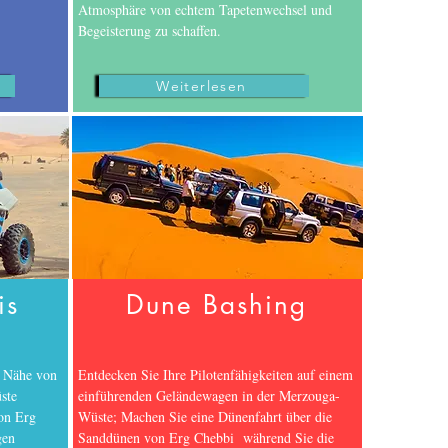
Atmosphäre von echtem Tapetenwechsel und
ps;Fes Desert Trips;Erg Chebbi;Sand Dunes;Rally dakar;Merzouga Rally;Merzouga
orges;Dades gorges;Ait benhaddou;Telouet;Ourika valley;Ouzoud Waterfall;Toubkal;imlil;Asni
ainted Rocks;Tafaout;Ameln Valley;Ait mansour;Tata;Ighrem;Agadir airport transfers; Marrakech
Begeisterung zu schaffen.
;5 Days ;6 Days;Rent a quad; Buggy; 1 Hour ;2 Hours;3 Hours;4 Hours;1/2 Day; Full day;1 Day;2
riving Experience;4x4 Off Road Driver Training;Quad Off Road Driver Training;Buggy Off Road
uggy Merzouga;Moto Merzouga;Tours around Morocco;Morocco private tours; Morocco Custom
e;Cathédrale; Tilouguite;Tamga;inter cities transfers; Airport Transfers;Anti Atlas;high
Weiterlesen
is
Dune Bashing
r Nähe von
Entdecken Sie Ihre Pilotenfähigkeiten auf einem
ste
einführenden Geländewagen in der Merzouga-
on Erg
Wüste; Machen Sie eine Dünenfahrt über die
gen
Sanddünen von Erg Chebbi während Sie die